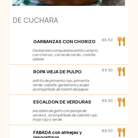
DE CUCHARA
€
6.50
GARBANZAS CON CHORIZO
Garbanzas compuestas estilo canario ,
con chorizo , carne de cerdo , costilla
salada
€
9.90
ROPA VIEJA DE PULPO
sofrito de pimiento rojo, pimienta
verde, cebolla ,garbanzos y pulpo
acompañado de tostón de papas
€
6.90
ESCALDON DE VERDURAS
escaldon de gofio con potaje de
verdura , acompañado de cebolla roja ,
mojo rojo y verde.
€
8.50
FABADA con almejas y
langostinos