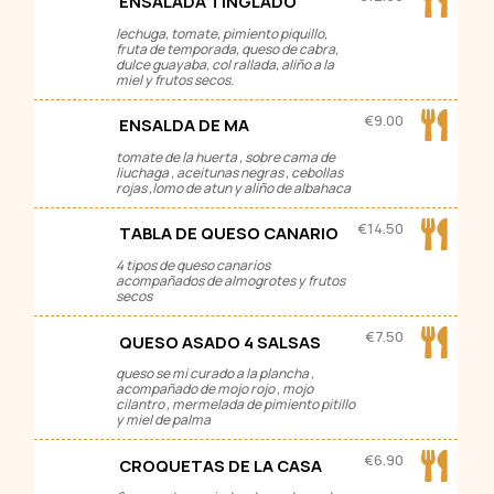
ENSALADA TINGLADO
lechuga, tomate, pimiento piquillo,
fruta de temporada, queso de cabra,
dulce guayaba, col rallada, aliño a la
miel y frutos secos.
€
9.00
ENSALDA DE MA
tomate de la huerta , sobre cama de
liuchaga , aceitunas negras , cebollas
rojas ,lomo de atun y aliño de albahaca
€
14.50
TABLA DE QUESO CANARIO
4 tipos de queso canarios
acompañados de almogrotes y frutos
secos
€
7.50
QUESO ASADO 4 SALSAS
queso se mi curado a la plancha ,
acompañado de mojo rojo , mojo
cilantro , mermelada de pimiento pitillo
y miel de palma
€
6.90
CROQUETAS DE LA CASA