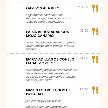
€
14.00
GAMBON AL AJILLO
10 gambones salteados con
abundante ajo, cayena, laurel y un
toque de pimentón ahumado
€
6.00
PAPAS ARRUGADAS CON
MOJO CANARIO
ración de papas arrugadas , mojo rojo
de pimenta palmera y mojo verde de
cilantro
€
4.50
EMPANADILLAS DE CONEJO
EN SALMOREJO
crujiente empanadilla rellena de carne
de conejo acompañada de papa
arrugada, salmorejo y gofio amasado
con miel y almendra
€
3.50
PIMIENTOS RELLENOS DE
BACALAO
pimiento piquillo de piso de
bacalao acompañado de papas