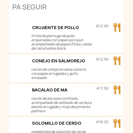
PA SEGUIR
€
12.90
CRUJIENTE DE POLLO
tiritas de pechuga de pollo
empanadas con especias cajun ,
acompañadas de papas fritas y salsa
de cacahuates dulce.
€
12.90
CONEJO EN SALMOREJO
ración de conejo en salsa canario ,
con papas arrugadas y gofio
amasado.
€
17.90
BACALAO DE MA
ración de bacalao confitado,
acompañado de salteado de verdura,
batata arrugada y mojo de pimienta
palmera.
€
18.20
SOLOMILLO DE CERDO
medallones de solomillo de cerdo