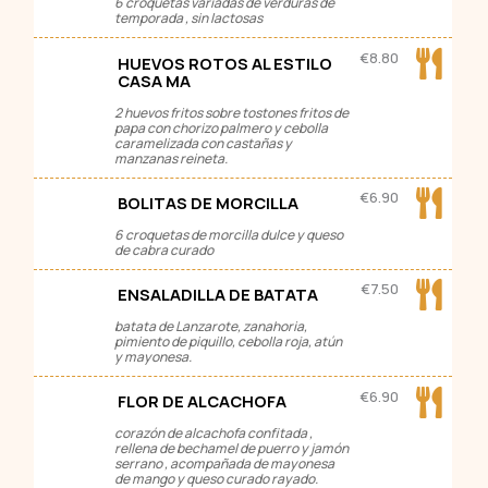
6 croquetas variadas de verduras de
temporada , sin lactosas
€
8.80
HUEVOS ROTOS AL ESTILO
CASA MA
2 huevos fritos sobre tostones fritos de
papa con chorizo palmero y cebolla
caramelizada con castañas y
manzanas reineta.
€
6.90
BOLITAS DE MORCILLA
6 croquetas de morcilla dulce y queso
de cabra curado
€
7.50
ENSALADILLA DE BATATA
batata de Lanzarote, zanahoria,
pimiento de piquillo, cebolla roja, atún
y mayonesa.
€
6.90
FLOR DE ALCACHOFA
corazón de alcachofa confitada ,
rellena de bechamel de puerro y jamón
serrano , acompañada de mayonesa
de mango y queso curado rayado.