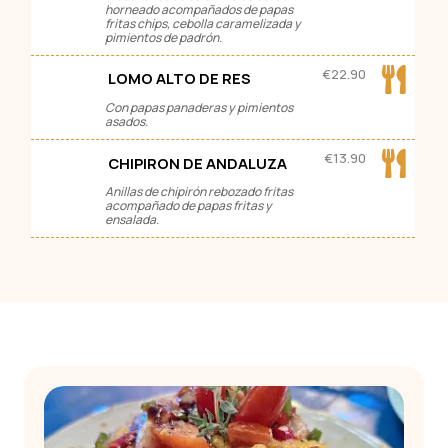
horneado acompañados de papas
fritas chips, cebolla caramelizada y
pimientos de padrón.
€
22.90
LOMO ALTO DE RES
Con papas panaderas y pimientos
asados.
€
13.90
CHIPIRON DE ANDALUZA
Anillas de chipirón rebozado fritas
acompañado de papas fritas y
ensalada.