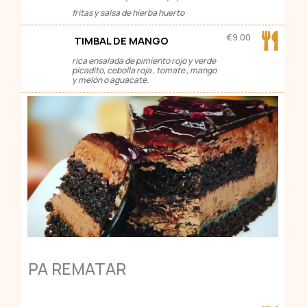
fritas y salsa de hierba huerto
€
9.00
TIMBAL DE MANGO
rica ensalada de pimiento rojo y verde
picadito, cebolla roja , tomate , mango
y melón o aguacate.
PA REMATAR