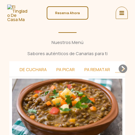
Ir
al
Reserva Ahora
contenido
Nuestros Menú
Sabores auténticos de Canarias para ti
DE CUCHARA
PA PICAR
PA REMATAR
PA SEG