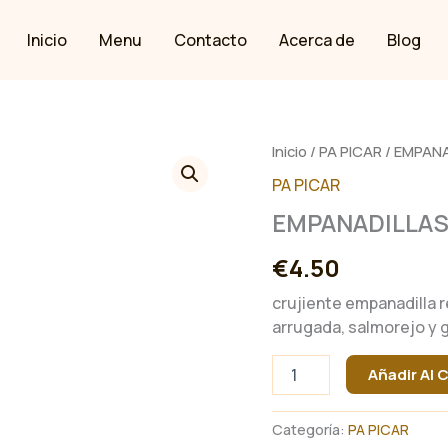
Inicio
Menu
Contacto
Acerca de
Blog
Inicio
/
PA PICAR
/ EMPAN
PA PICAR
EMPANADILLAS
€
4.50
crujiente empanadilla 
arrugada, salmorejo y 
EMPANADILLAS
Añadir Al C
DE
CONEJO
EN
Categoría:
PA PICAR
SALMOREJO