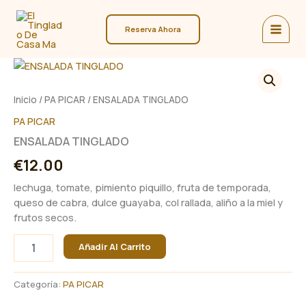
Ir
al
Reserva Ahora
contenido
Inicio
/
PA PICAR
/ ENSALADA TINGLADO
PA PICAR
ENSALADA TINGLADO
€
12.00
lechuga, tomate, pimiento piquillo, fruta de temporada,
queso de cabra, dulce guayaba, col rallada, aliño a la miel y
frutos secos.
ENSALADA
Añadir Al Carrito
TINGLADO
cantidad
Categoría:
PA PICAR