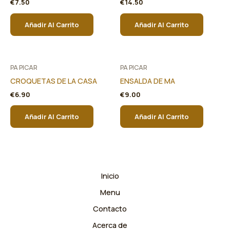
€
7.50
€
14.50
Añadir Al Carrito
Añadir Al Carrito
PA PICAR
PA PICAR
CROQUETAS DE LA CASA
ENSALDA DE MA
€
6.90
€
9.00
Añadir Al Carrito
Añadir Al Carrito
Inicio
Menu
Contacto
Acerca de